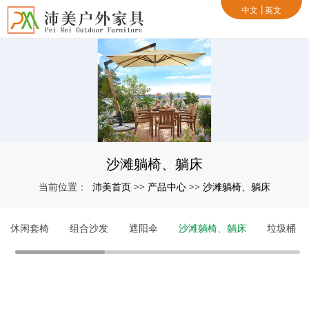
中文
英文
沙滩躺椅、躺床
沛美首页
产品中心
沙滩躺椅、躺床
当前位置：
>>
>>
休闲套椅
组合沙发
遮阳伞
沙滩躺椅、躺床
垃圾桶